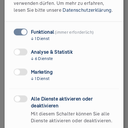
verwenden dürfen.
Um mehr zu erfahren,
lesen Sie bitte unsere
Datenschutzerklärung
.
Funktional
(immer erforderlich)
↓
1
Dienst
Analyse & Statistik
INVESTITION IN DEINE
WETTBEWERBSFÄHIGKEIT
↓
6
Dienste
Preise & Kontingente
Marketing
↓
1
Dienst
Alle Dienste aktivieren oder
deaktivieren
Mit diesem Schalter können Sie alle
Dienste aktivieren oder deaktivieren.