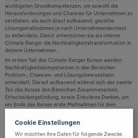
wichtigsten Grundkompetenzen, um sowohl die
Herausforderungen und Chancen für Unternehmen zu
verstehen, als auch drauf aufbauend, gezielte
Lösungsmaßnahmen je nach Unternehmenskontext
zu entwickeln. Damit unterstützen sie als interne
Climate Ranger die Nachhaltigkeitstransformation in
deinem Unternehmen.
Im ersten Teil des Climate Ranger Kurses werden
Nachhaltigkeitskompetenzen in den Bereichen
Problem-, Chancen- und Lösungsbewusstsein
entwickelt. Darauf aufbauend widmet sich der zweite
Teil des Kurses den Bereichen Zusammenarbeit,
Entscheidungsfindung, sowie Zirkuläres Denken, um
am Ende des Kurses erste Maßnahmen für dein
Unternehmen entwickeln zu können.
Cookie Einstellungen
Ticket sichern
Wir möchten Ihre Daten für folgende Zwecke