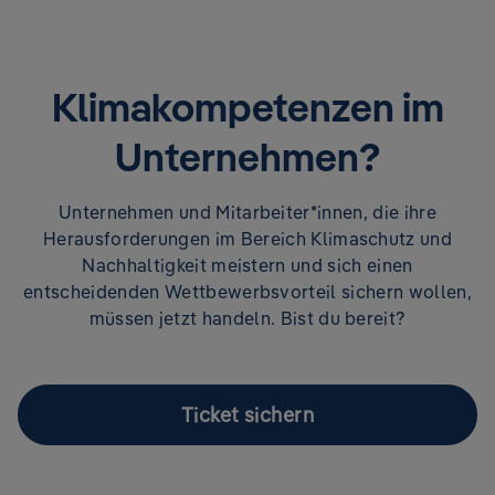
Net Zero, die wir uns im Detail ansehen.
Format:
Klimakompetenzen im
60 Minuten on-demand Session
Vertiefende Kompetenzentwicklung im E-Learning
Unternehmen?
Format
Vermittelte Kompetenzen:
Unternehmen und Mitarbeiter*innen, die ihre
Herausforderungen im Bereich Klimaschutz und
Lösungsbewusstsein
Nachhaltigkeit meistern und sich einen
Chancenbewusstsein
entscheidenden Wettbewerbsvorteil sichern wollen,
müssen jetzt handeln. Bist du bereit?
Ticket sichern