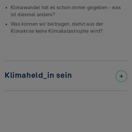
Klimawandel hat es schon immer gegeben - was
ist diesmal anders?
Was können wir beitragen, damit aus der
Klimakrise keine Klimakatastrophe wird?
Klimaheld_in sein
Als Kinder träumten wir davon Superheld_innen zu
sein. Jetzt ist unsere Chance gekommen – denn es
braucht jede_n Einzelne_n von uns, um die Klimakrise
zu meisten und eine lebenswerte Zukunft zu kreieren,
aber:
Kann ich als Mitarbeiter_in wirklich die Welt