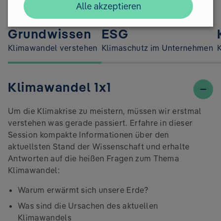
Alle akzeptieren
Grundwissen
ESG
Klimawandel verstehen
Klimaschutz im Unternehmen
Klimawandel 1x1
Um die Klimakrise zu meistern, müssen wir erstmal
verstehen was gerade passiert. Erfahre in dieser
Session kompakte Informationen über den
aktuellsten Stand der Wissenschaft und erhalte
Antworten auf die heißen Fragen zum Thema
Klimawandel:
Warum erwärmt sich unsere Erde?
Was sind die Ursachen des aktuellen
Klimawandels