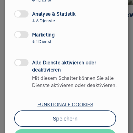
Jane Goodall
Antje von De
Analyse & Statistik
↓
6
Dienste
Primatologin
CEO Vaude
Marketing
↓
1
Dienst
Alle Dienste aktivieren oder
deaktivieren
Mit diesem Schalter können Sie alle
Dienste aktivieren oder deaktivieren.
FREI WÄHLBAR & MASSGESCHNEIDERT AUF I
HR UNTERNEHMEN
FUNKTIONALE COOKIES
Inhalte der Climate Hours
Speichern