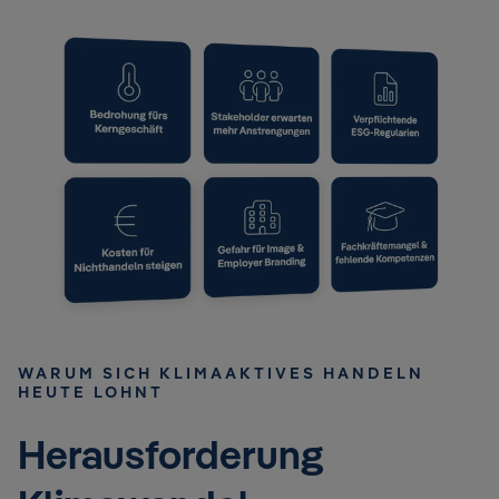
retten?
Warum fällt uns Veränderung so schwer?
Wie kann ich mich selbst und andere für
Klimaschutz motivieren?
SPEAKER
Ali Mahlodji, Founder FutureOne
WARUM SICH KLIMAAKTIVES HANDELN
HEUTE LOHNT​
Herausforderung