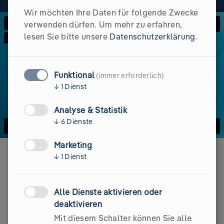
Wir möchten Ihre Daten für folgende Zwecke
verwenden dürfen.
Um mehr zu erfahren,
lesen Sie bitte unsere
Datenschutzerklärung
.
Funktional
(immer erforderlich)
↓
1
Dienst
Analyse & Statistik
↓
6
Dienste
Marketing
↓
1
Dienst
Click here for the final
Alle Dienste aktivieren oder
quiz & your certificate!
deaktivieren
Mit diesem Schalter können Sie alle