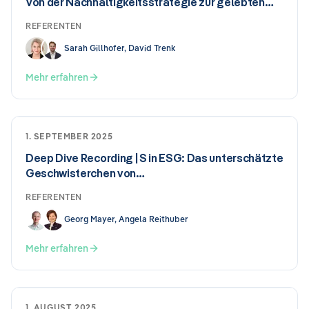
Von der Nachhaltigkeitsstrategie zur gelebten
Praxis
REFERENTEN
Sarah Gillhofer, David Trenk
Mehr erfahren
1. SEPTEMBER 2025
Deep Dive Recording | S in ESG: Das unterschätzte
Geschwisterchen von…
REFERENTEN
Georg Mayer, Angela Reithuber
Mehr erfahren
1. AUGUST 2025