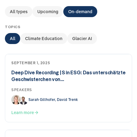
All types
Upcoming
On-demand
TOPICS
All
Climate Education
Glacier AI
SEPTEMBER 1, 2025
Deep Dive Recording | S in ESG: Das unterschätzte
Geschwisterchen von…
SPEAKERS
Sarah Gillhofer, David Trenk
Learn more