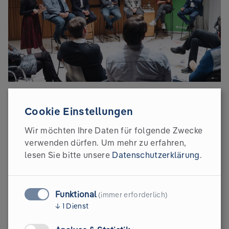
Das war der Executive
Cookie Einstellungen
Circle
Wir möchten Ihre Daten für folgende Zwecke
verwenden dürfen.
Um mehr zu erfahren,
lesen Sie bitte unsere
Datenschutzerklärung
.
Auf der folgenden Seite findest du die Kontaktdaten
der Partner. Außerdem werden dort in den nächsten
Tagen sämtliche Fotos der Veranstaltung sowie der
Funktional
(immer erforderlich)
dazugehörige trend.-Artikel veröffentlicht. Wir freuen
↓
1
Dienst
uns, wenn du vorbeischaust und den Abend noch
einmal Revue passieren lässt.