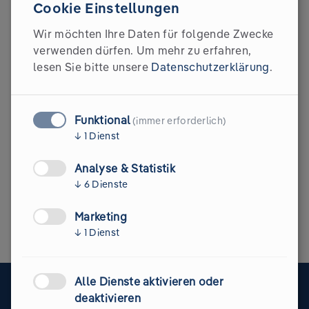
Cookie Einstellungen
Wir möchten Ihre Daten für folgende Zwecke
verwenden dürfen.
Um mehr zu erfahren,
Du hast Fragen?
lesen Sie bitte unsere
Datenschutzerklärung
.
Wir stehen dir gerne für alle Fragen zur Verfügung.
Funktional
(immer erforderlich)
Schreib uns einfach!
↓
1
Dienst
Analyse & Statistik
academy@glacier.eco
↓
6
Dienste
Marketing
↓
1
Dienst
Alle Dienste aktivieren oder
deaktivieren
GLACIER MAIN PARTNER