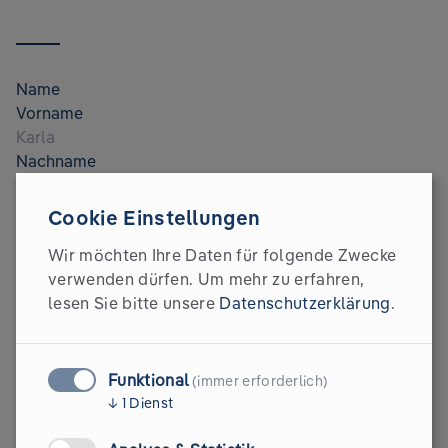
Name
Vorname
Nachname
Geschäftliche E-Mail Adresse
Cookie Einstellungen
Wir möchten Ihre Daten für folgende Zwecke
Unternehmensgröße
verwenden dürfen.
Um mehr zu erfahren,
lesen Sie bitte unsere
Datenschutzerklärung
.
Deine Nachricht (Optional)
Funktional
(immer erforderlich)
↓
1
Dienst