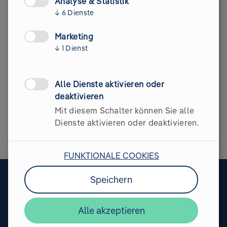
Analyse & Statistik
↓
6
Dienste
Wie hast du von Glacier erfahren? (Optional)
Marketing
↓
1
Dienst
AGB & Datenschutzerklärung
AGB
und
Datenschutzerklärung
akzeptieren
Newsletter
Alle Dienste aktivieren oder
Glacier Newsletter abonnieren (Opt-out jederzeit
deaktivieren
möglich)
Mit diesem Schalter können Sie alle
Dienste aktivieren oder deaktivieren.
Senden
FUNKTIONALE COOKIES
Speichern
Glacier Carbon Reduction GmbH
Alle akzeptieren
Schönbrunner Straße 131 Top 2.03