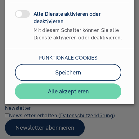
Alle Dienste aktivieren oder
So hast du´s auf dem
deaktivieren
Mit diesem Schalter können Sie alle
Schirm.
Dienste aktivieren oder deaktivieren.
Abonniere den Newsletter und erhalte Updates zu
FUNKTIONALE COOKIES
unseren Programmen, News zu Klimaschutz und ESG
und die besten Klimatipps für Unternehmen.
Speichern
Kostenlos und jederzeit kündbar.
Alle akzeptieren
E-Mail
Newsletter
Newsletter erhalten (
Datenschutzerklärung
)
Newsletter abonnieren