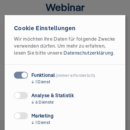
Webinar
Wir würden uns freuen, dich auch bei unserem
Cookie Einstellungen
nächsten Webinar wieder begrüßen zu dürfen.
Einfach anmelden und live dabei sein wenn es wieder
Wir möchten Ihre Daten für folgende Zwecke
darum geht wie du Klimaschutz und Nachhaltigkeit in
verwenden dürfen.
Um mehr zu erfahren,
deinem Unternehmen voranbringen kannst. Bis bald!
lesen Sie bitte unsere
Datenschutzerklärung
.
Weitere Webinare
Funktional
(immer erforderlich)
↓
1
Dienst
Analyse & Statistik
↓
6
Dienste
Marketing
↓
1
Dienst