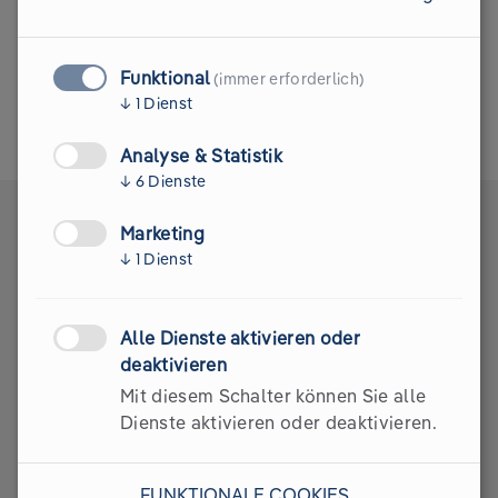
Jetzt kostenlos anmelden
Funktional
(immer erforderlich)
↓
1
Dienst
Analyse & Statistik
↓
6
Dienste
Marketing
Wir haben viel vor!
↓
1
Dienst
Und wir freuen uns wenn du dabei bist! Erhalte
Updates zu unseren Programmen, News zu
Alle Dienste aktivieren oder
Klimaschutz und ESG, und die besten Klimatipps dein
deaktivieren
Unternehmen. Kein Spam und jederzeit kündbar.
Mit diesem Schalter können Sie alle
Dienste aktivieren oder deaktivieren.
E-Mail
FUNKTIONALE COOKIES