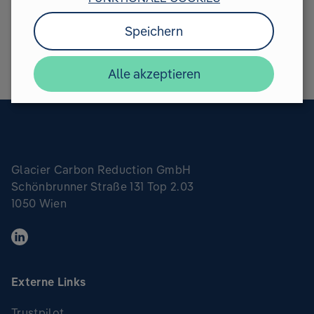
Newsletter
Newsletter erhalten (
Datenschutzerklärung
)
Speichern
Newsletter abonnieren
Alle akzeptieren
Glacier Carbon Reduction GmbH
Schönbrunner Straße 131 Top 2.03
1050 Wien
Externe Links
Trustpilot