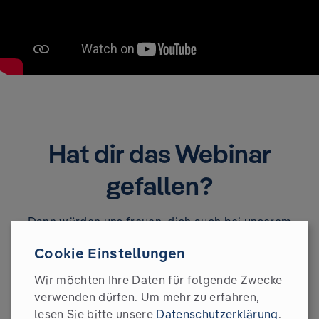
Hat dir das Webinar
gefallen?
Dann würden uns freuen, dich auch bei unserem
nächsten Webinar wieder begrüßen zu dürfen.
Cookie Einstellungen
Einfach anmelden und live dabei sein wenn es wieder
darum geht wie du Klimaschutz und Nachhaltigkeit in
Wir möchten Ihre Daten für folgende Zwecke
deinem Unternehmen voranbringen kannst. Bis bald :)
verwenden dürfen.
Um mehr zu erfahren,
lesen Sie bitte unsere
Datenschutzerklärung
.