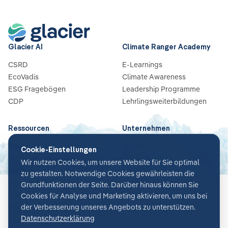
Glacier AI
Climate Ranger Academy
CSRD
E-Learnings
EcoVadis
Climate Awareness
ESG Fragebögen
Leadership Programme
CDP
Lehrlingsweiterbildungen
Ressourcen
Unternehmen
Blog
Über Uns
Cookie-Einstellungen
Guides & Checklisten
Partners
Wir nutzen Cookies, um unsere Website für Sie optimal
Webinare
Karriere
zu gestalten. Notwendige Cookies gewährleisten die
Case Studies
Kontakt
Grundfunktionen der Seite. Darüber hinaus können Sie
News
Cookies für Analyse und Marketing aktivieren, um uns bei
Glossar
der Verbesserung unseres Angebots zu unterstützen.
Datenschutzerklärung