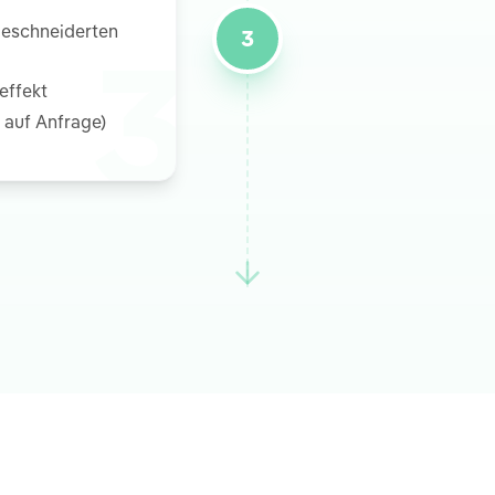
3
geschneiderten
3
effekt
 auf Anfrage)