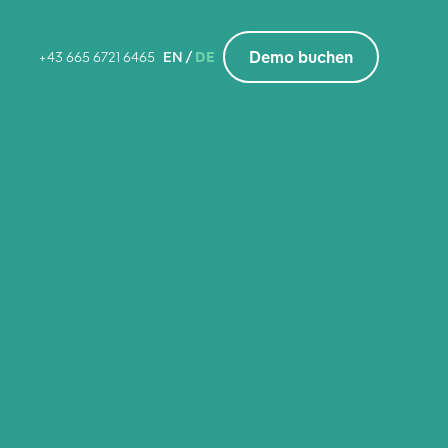
Demo buchen
+43 665 6721 6465
EN /
DE