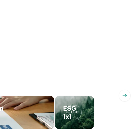
→
im
ESG
1x1