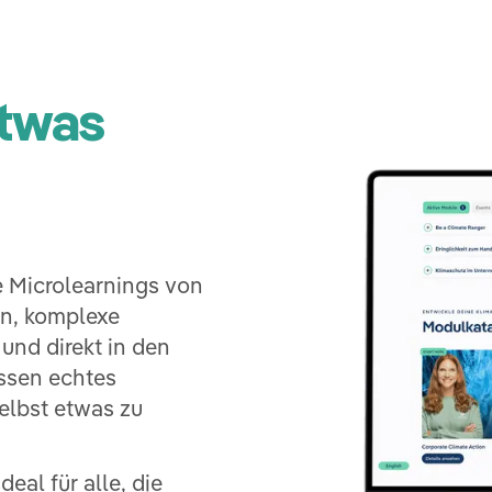
etwas
 Microlearnings von
en, komplexe
und direkt in den
issen echtes
elbst etwas zu
eal für alle, die