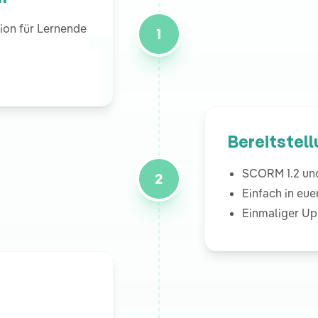
1
ion für Lernende
1
Bereitstel
SCORM 1.2 un
2
Einfach in eu
Einmaliger Up