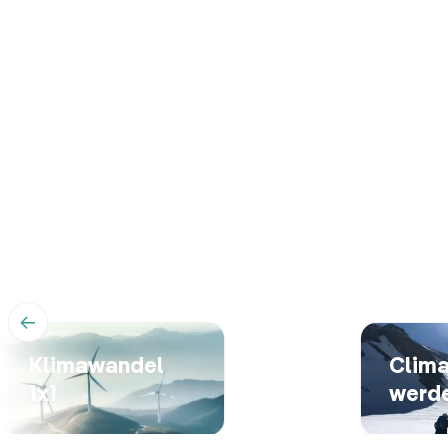
←
Klimawandel
Clima
1x1
werd