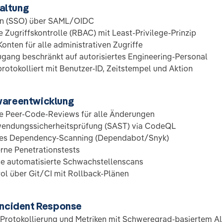
altung
On (SSO) über SAML/OIDC
e Zugriffskontrolle (RBAC) mit Least-Privilege-Prinzip
onten für alle administrativen Zugriffe
gang beschränkt auf autorisiertes Engineering-Personal
protokolliert mit Benutzer-ID, Zeitstempel und Aktion
wareentwicklung
e Peer-Code-Reviews für alle Änderungen
wendungssicherheitsprüfung (SAST) via CodeQL
tes Dependency-Scanning (Dependabot/Snyk)
erne Penetrationstests
che automatisierte Schwachstellenscans
l über Git/CI mit Rollback-Plänen
Incident Response
e Protokollierung und Metriken mit Schweregrad-basiertem Al