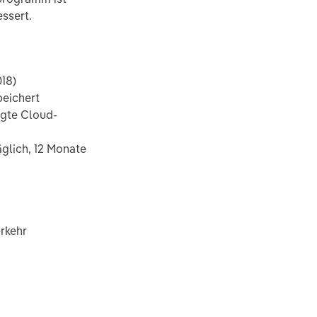
essert.
018)
peichert
agte Cloud-
glich, 12 Monate
rkehr