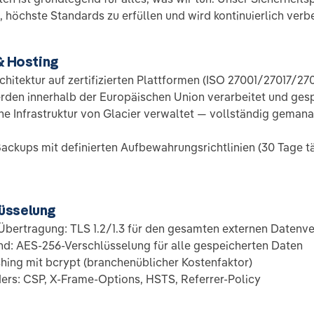
 höchste Standards zu erfüllen und wird kontinuierlich verb
 & Hosting
chitektur auf zertifizierten Plattformen (ISO 27001/27017/27
rden innerhalb der Europäischen Union verarbeitet und ges
he Infrastruktur von Glacier verwaltet — vollständig geman
ckups mit definierten Aufbewahrungsrichtlinien (30 Tage tä
üsselung
bertragung: TLS 1.2/1.3 für den gesamten externen Datenve
d: AES-256-Verschlüsselung für alle gespeicherten Daten
ing mit bcrypt (branchenüblicher Kostenfaktor)
ers: CSP, X-Frame-Options, HSTS, Referrer-Policy