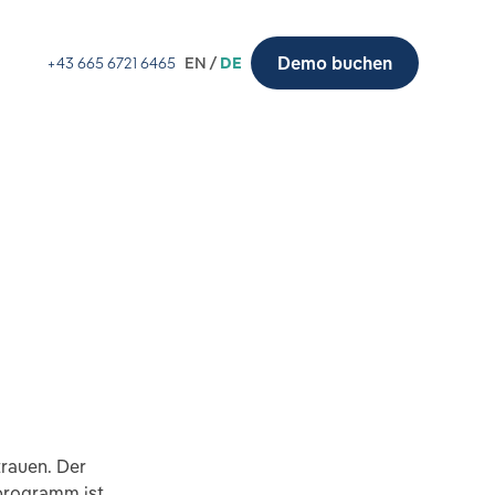
Demo buchen
+43 665 6721 6465
EN /
DE
trauen. Der
sprogramm ist