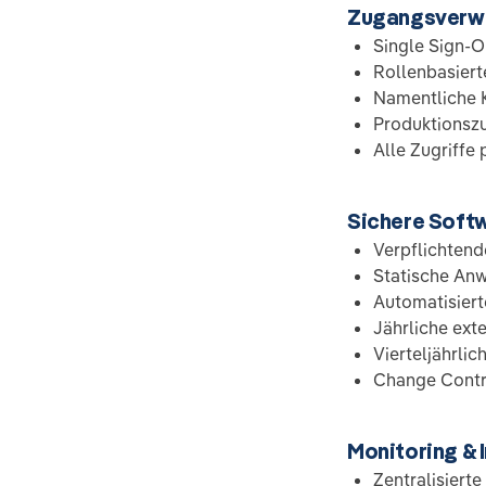
Zugangsverw
Single Sign-
Rollenbasiert
Namentliche K
Produktionszu
Alle Zugriffe 
Sichere Soft
Verpflichtend
Statische An
Automatisier
Jährliche ext
Vierteljährli
Change Contro
Monitoring & 
Zentralisiert