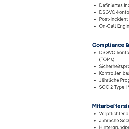
Definiertes I
DSGVO-konfor
Post-Inciden
On-Call Engin
Compliance & 
DSGVO-konfor
(TOMs)
Sicherheitspr
Kontrollen ba
Jährliche Pr
SOC 2 Type I 
Mitarbeitersi
Verpflichtend
Jährliche Sec
Hintergrundp