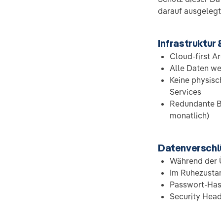
darauf ausgelegt,
Infrastruktur
Cloud-first Ar
Alle Daten we
Keine physisc
Services
Redundante Ba
monatlich)
Datenverschl
Während der Ü
Im Ruhezustan
Passwort-Hash
Security Head