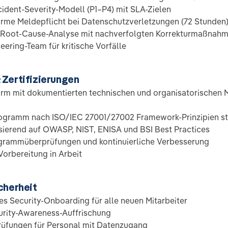
ncident-Severity-Modell (P1–P4) mit SLA-Zielen
me Meldepflicht bei Datenschutzverletzungen (72 Stunden
t Root-Cause-Analyse mit nachverfolgten Korrekturmaßnah
eering-Team für kritische Vorfälle
Zertifizierungen
m mit dokumentierten technischen und organisatorischen
ogramm nach ISO/IEC 27001/27002 Framework-Prinzipien str
sierend auf OWASP, NIST, ENISA und BSI Best Practices
ogrammüberprüfungen und kontinuierliche Verbesserung
Vorbereitung in Arbeit
cherheit
es Security-Onboarding für alle neuen Mitarbeiter
urity-Awareness-Auffrischung
rüfungen für Personal mit Datenzugang