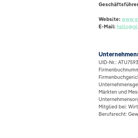
Geschäftsführe
Website:
www.gl
E-Mail:
hello@gl
Unternehmen
UID-Nr.: ATU759
Firmenbuchnumm
Firmenbuchgeric
Unternehmensgeg
Märkten und Mes
Unternehmensorg
Mitglied bei: Wi
Berufsrecht: Gew