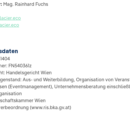
r:
Mag. Rainhard Fuchs
acier.eco
acier.eco
sdaten
31404
er: FN540361z
ht: Handelsgericht Wien
enstand: Aus- und Weiterbildung, Organisation von Verans
sen (Eventmanagement), Unternehmensberatung einschließl
anisation
rtschaftskammer Wien
erbeordnung (www.ris.bka.gv.at)