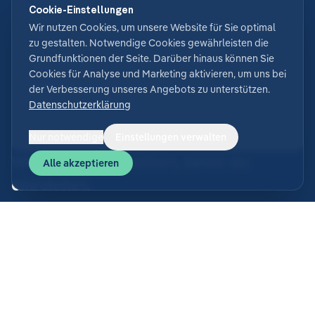
Cookie-Einstellungen
Wir nutzen Cookies, um unsere Website für Sie optimal
zu gestalten. Notwendige Cookies gewährleisten die
Grundfunktionen der Seite. Darüber hinaus können Sie
Cookies für Analyse und Marketing aktivieren, um uns bei
der Verbesserung unseres Angebots zu unterstützen.
Datenschutzerklärung
Nur notwendige
Einstellungen verwalten
Wissen wo du landest, bevor du
Alle akzeptieren
einreichst.
Glacier zeigt dir deinen voraussichtlichen Score und
genau, wo noch Punkte fehlen. Keine Überraschungen
nach der Einreichung, nur klare Orientierung, was sich
lohnt zu verbessern.
Mehr erfahren