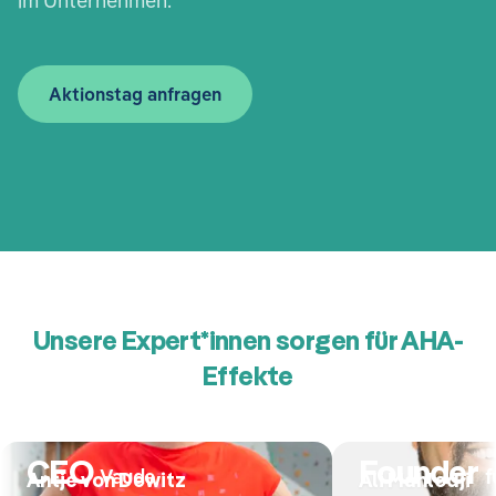
im Unternehmen.
Aktionstag anfragen
Unsere Expert*innen sorgen für AHA-
Effekte
CEO
Founder
Vaude
f
Antje von Dewitz
Ali Mahlodji