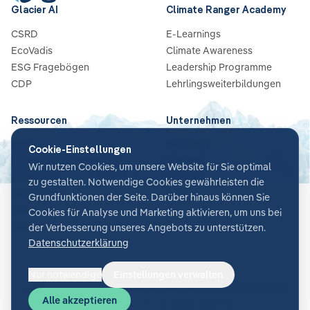
Glacier AI
Climate Ranger Academy
CSRD
E-Learnings
EcoVadis
Climate Awareness
ESG Fragebögen
Leadership Programme
CDP
Lehrlingsweiterbildungen
Ressourcen
Unternehmen
Blog
Über Uns
Cookie-Einstellungen
Guides & Checklisten
Partners
Wir nutzen Cookies, um unsere Website für Sie optimal
Webinare
Karriere
zu gestalten. Notwendige Cookies gewährleisten die
Case Studies
Kontakt
Grundfunktionen der Seite. Darüber hinaus können Sie
News
Cookies für Analyse und Marketing aktivieren, um uns bei
der Verbesserung unseres Angebots zu unterstützen.
Glossar
Datenschutzerklärung
Nur notwendige
Einstellungen verwalten
Cookie-Einstellungen
AGB
Datenschutz
Sicherheit
Impressum
Alle akzeptieren
©
2026
Glacier AI
. All rights reserved.