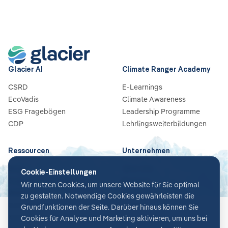
Glacier AI
Climate Ranger Academy
CSRD
E-Learnings
EcoVadis
Climate Awareness
ESG Fragebögen
Leadership Programme
CDP
Lehrlingsweiterbildungen
Ressourcen
Unternehmen
Blog
Über Uns
Cookie-Einstellungen
Guides & Checklisten
Partners
Wir nutzen Cookies, um unsere Website für Sie optimal
Webinare
Karriere
zu gestalten. Notwendige Cookies gewährleisten die
Case Studies
Kontakt
Grundfunktionen der Seite. Darüber hinaus können Sie
News
Cookies für Analyse und Marketing aktivieren, um uns bei