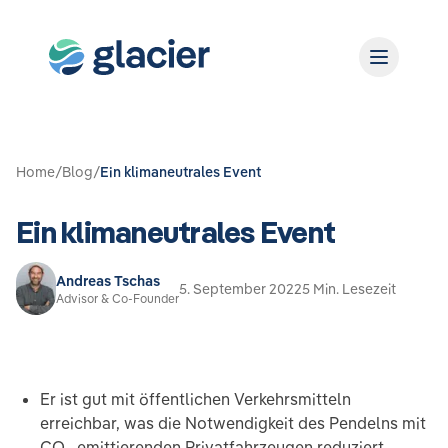
Home
/
Blog
/
Ein klimaneutrales Event
Ein klimaneutrales Event
Andreas Tschas
5. September 2022
5 Min. Lesezeit
Advisor & Co-Founder
Er ist gut mit öffentlichen Verkehrsmitteln
erreichbar, was die Notwendigkeit des Pendelns mit
CO₂-emittierenden Privatfahrzeugen reduziert.