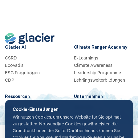
Glacier AI
Climate Ranger Academy
CSRD
E-Learnings
EcoVadis
Climate Awareness
ESG Fragebögen
Leadership Programme
CDP
Lehrlingsweiterbildungen
Ressourcen
Unternehmen
Blog
Über Uns
Cookie-Einstellungen
Guides & Checklisten
Partners
Wir nutzen Cookies, um unsere Website für Sie optimal
Webinare
Karriere
zu gestalten. Notwendige Cookies gewährleisten die
Case Studies
Kontakt
Grundfunktionen der Seite. Darüber hinaus können Sie
News
Cookies für Analyse und Marketing aktivieren, um uns bei