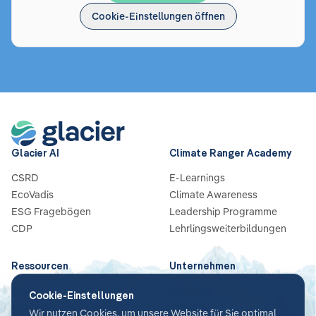
Cookie-Einstellungen öffnen
Glacier AI
Climate Ranger Academy
CSRD
E-Learnings
EcoVadis
Climate Awareness
ESG Fragebögen
Leadership Programme
CDP
Lehrlingsweiterbildungen
Ressourcen
Unternehmen
Blog
Über Uns
Cookie-Einstellungen
Guides & Checklisten
Partners
Wir nutzen Cookies, um unsere Website für Sie optimal