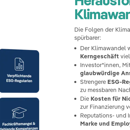
Klimawa
Die Folgen der Klim
spürbarer:
Der Klimawandel w
Kerngeschäft
vie
Investor*innen, M
glaubwürdige An
Strengere
ESG-Reg
zu messbaren Nac
Die
Kosten für N
zur Finanzierung 
Reputations- und 
Marke und Employ