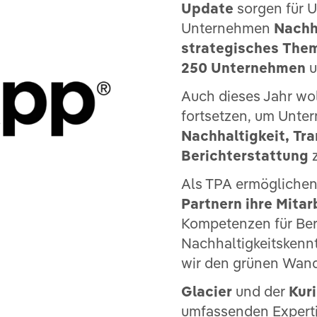
Update
sorgen für U
Unternehmen
Nachh
strategisches The
250 Unternehmen
u
Auch dieses Jahr wol
fortsetzen, um Unte
Nachhaltigkeit, Tr
Berichterstattung
z
Als TPA ermöglichen
Partnern ihre Mita
Kompetenzen für Ber
Nachhaltigkeitskenn
wir den grünen Wand
Glacier
und der
Kuri
umfassenden Experti