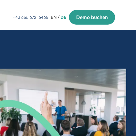
Demo buchen
+43 665 6721 6465
EN /
DE