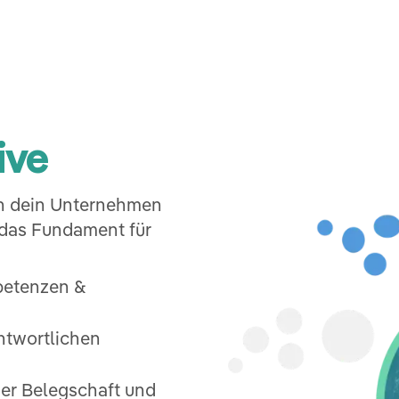
ive
n dein Unternehmen
 das Fundament für
petenzen &
ntwortlichen
 der Belegschaft und