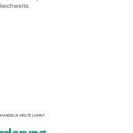
eichweite.
 HANDELN HEUTE LOHNT
rderung