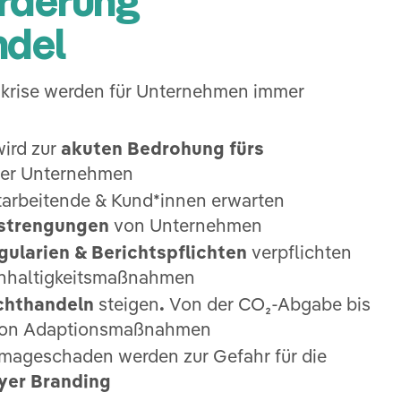
ndel
akrise werden für Unternehmen immer
ird zur
akuten Bedrohung fürs
ler Unternehmen​
itarbeitende & Kund*innen erwarten
strengungen
von Unternehmen
ularien & Berichtspflichten
verpflichten
hhaltigkeitsmaßnahmen​
ichthandeln
steigen
.
Von der CO₂-Abgabe bis
von Adaptionsmaßnahmen ​
Imageschaden werden zur Gefahr für die
er Branding​