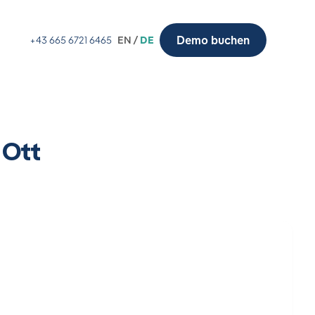
Demo buchen
+43 665 6721 6465
EN /
DE
 Ott