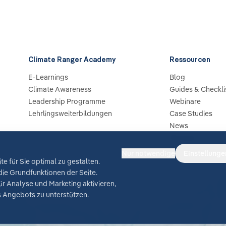
Climate Ranger Academy
Ressourcen
E-Learnings
Blog
Climate Awareness
Guides & Checkli
Leadership Programme
Webinare
Lehrlingsweiterbildungen
Case Studies
News
Glossar
Nur notwendige
Einstellunge
e für Sie optimal zu gestalten.
ie Grundfunktionen der Seite.
r Analyse und Marketing aktivieren,
 Angebots zu unterstützen.