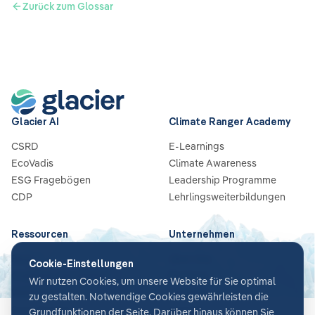
Zurück zum Glossar
Glacier AI
Climate Ranger Academy
CSRD
E-Learnings
EcoVadis
Climate Awareness
ESG Fragebögen
Leadership Programme
CDP
Lehrlingsweiterbildungen
Ressourcen
Unternehmen
Blog
Über Uns
Cookie-Einstellungen
Guides & Checklisten
Partners
Wir nutzen Cookies, um unsere Website für Sie optimal
Webinare
Karriere
zu gestalten. Notwendige Cookies gewährleisten die
Case Studies
Kontakt
Grundfunktionen der Seite. Darüber hinaus können Sie