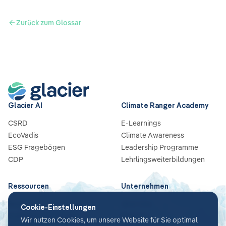
Zurück zum Glossar
Glacier AI
Climate Ranger Academy
CSRD
E-Learnings
EcoVadis
Climate Awareness
ESG Fragebögen
Leadership Programme
CDP
Lehrlingsweiterbildungen
Ressourcen
Unternehmen
Blog
Über Uns
Cookie-Einstellungen
Guides & Checklisten
Partners
Wir nutzen Cookies, um unsere Website für Sie optimal