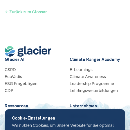
Zurück zum Glossar
Glacier AI
Climate Ranger Academy
CSRD
E-Learnings
EcoVadis
Climate Awareness
ESG Fragebögen
Leadership Programme
CDP
Lehrlingsweiterbildungen
Ressourcen
Unternehmen
Blog
Über Uns
Cookie-Einstellungen
Guides & Checklisten
Partners
Wir nutzen Cookies, um unsere Website für Sie optimal