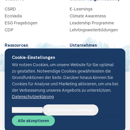
CSRD
E-Learnings
EcoVadis
Climate Awareness
ESG Fragebögen
Leadership Programme
CDP
Lehrlingsweiterbildungen
Ressourcen
Unternehmen
Blog
Über Uns
Cookie-Einstellungen
Guides & Checklisten
Partners
Wir nutzen Cookies, um unsere Website für Sie optimal
Webinare
Karriere
zu gestalten. Notwendige Cookies gewährleisten die
Case Studies
Kontakt
Grundfunktionen der Seite. Darüber hinaus können Sie
News
Cookies für Analyse und Marketing aktivieren, um uns bei
Glossar
der Verbesserung unseres Angebots zu unterstützen.
Datenschutzerklärung
Nur notwendige
Einstellungen verwalten
Cookie-Einstellungen
AGB
Datenschutz
Sicherheit
Impressum
Alle akzeptieren
©
2026
Glacier AI
. All rights reserved.