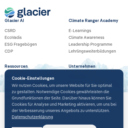
Glacier AI
Climate Ranger Academy
CSRD
E-Learnings
EcoVadis
Climate Awareness
ESG Fragebögen
Leadership Programme
CDP
Lehrlingsweiterbildungen
Ressourcen
Unternehmen
Blog
Über Uns
Cookie-Einstellungen
Guides & Checklisten
Partners
Wir nutzen Cookies, um unsere Website für Sie optimal
Webinare
Karriere
zu gestalten. Notwendige Cookies gewährleisten die
Case Studies
Kontakt
Grundfunktionen der Seite. Darüber hinaus können Sie
News
Cookies für Analyse und Marketing aktivieren, um uns bei
Glossar
der Verbesserung unseres Angebots zu unterstützen.
Datenschutzerklärung