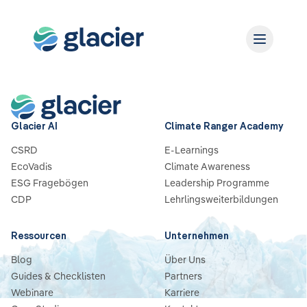
Glacier AI
Climate Ranger Academy
CSRD
E-Learnings
EcoVadis
Climate Awareness
ESG Fragebögen
Leadership Programme
CDP
Lehrlingsweiterbildungen
Ressourcen
Unternehmen
Blog
Über Uns
Guides & Checklisten
Partners
Webinare
Karriere