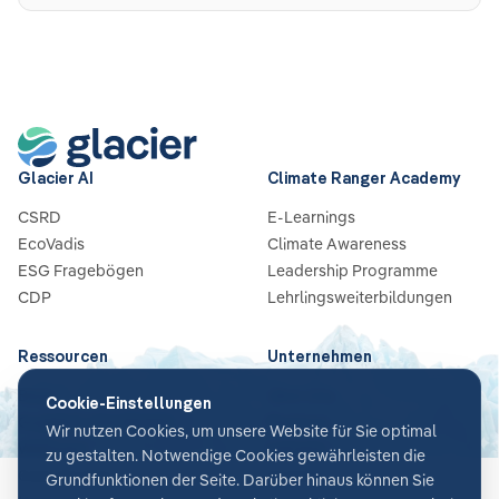
Glacier AI
Climate Ranger Academy
CSRD
E-Learnings
EcoVadis
Climate Awareness
ESG Fragebögen
Leadership Programme
CDP
Lehrlingsweiterbildungen
Ressourcen
Unternehmen
Blog
Über Uns
Cookie-Einstellungen
Guides & Checklisten
Partners
Wir nutzen Cookies, um unsere Website für Sie optimal
Webinare
Karriere
zu gestalten. Notwendige Cookies gewährleisten die
Case Studies
Kontakt
Grundfunktionen der Seite. Darüber hinaus können Sie