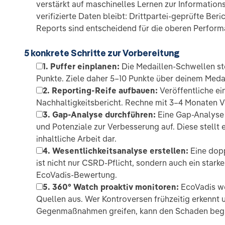
verstärkt auf maschinelles Lernen zur Informations
verifizierte Daten bleibt: Drittpartei-geprüfte Ber
Reports sind entscheidend für die oberen Perform
5 konkrete Schritte zur Vorbereitung
1. Puffer einplanen:
Die Medaillen-Schwellen st
Punkte. Ziele daher 5–10 Punkte über deinem Medai
2. Reporting-Reife aufbauen:
Veröffentliche e
Nachhaltigkeitsbericht. Rechne mit 3–4 Monaten V
3. Gap-Analyse durchführen:
Eine Gap-Analyse
und Potenziale zur Verbesserung auf. Diese stellt 
inhaltliche Arbeit dar.
4. Wesentlichkeitsanalyse erstellen:
Eine dop
ist nicht nur CSRD-Pflicht, sondern auch ein stark
EcoVadis-Bewertung.
5. 360° Watch proaktiv monitoren:
EcoVadis we
Quellen aus. Wer Kontroversen frühzeitig erkennt 
Gegenmaßnahmen greifen, kann den Schaden beg