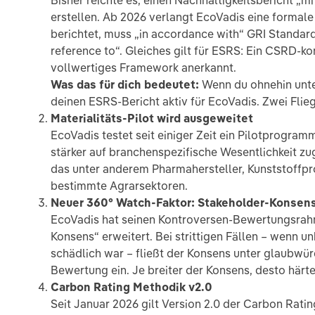
Bisher reichte es, einen Nachhaltigkeitsbericht „mi
erstellen. Ab 2026 verlangt EcoVadis eine formal
berichtet, muss „in accordance with“ GRI Standards
reference to“. Gleiches gilt für ESRS: Ein CSRD-ko
vollwertiges Framework anerkannt.
Was das für dich bedeutet:
Wenn du ohnehin unte
deinen ESRS-Bericht aktiv für EcoVadis. Zwei Flieg
Materialitäts-Pilot wird ausgeweitet
EcoVadis testet seit einiger Zeit ein Pilotprogra
stärker auf branchenspezifische Wesentlichkeit zug
das unter anderem Pharmahersteller, Kunststoffpr
bestimmte Agrarsektoren.
Neuer 360° Watch-Faktor: Stakeholder-Konsen
EcoVadis hat seinen Kontroversen-Bewertungsrah
Konsens“ erweitert. Bei strittigen Fällen – wenn unkl
schädlich war – fließt der Konsens unter glaubwür
Bewertung ein. Je breiter der Konsens, desto härt
Carbon Rating Methodik v2.0
Seit Januar 2026 gilt Version 2.0 der Carbon Rati