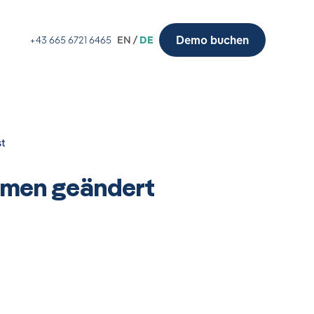
Demo buchen
+43 665 6721 6465
EN /
DE
st
hmen geändert