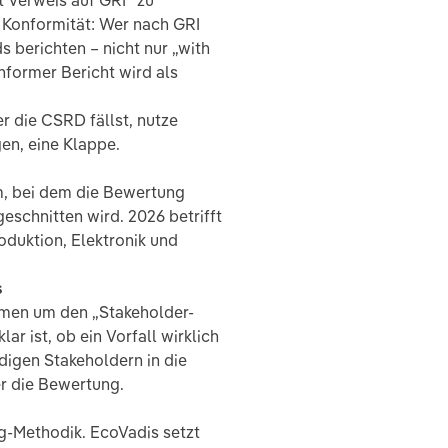
t Verweis auf GRI“ zu
e Konformität: Wer nach GRI
 berichten – nicht nur „with
nformer Bericht wird als
r die CSRD fällst, nutze
en, eine Klappe.
mm, bei dem die Bewertung
eschnitten wird. 2026 betrifft
oduktion, Elektronik und
s
men um den „Stakeholder-
ar ist, ob ein Vorfall wirklich
digen Stakeholdern in die
er die Bewertung.
ng-Methodik. EcoVadis setzt