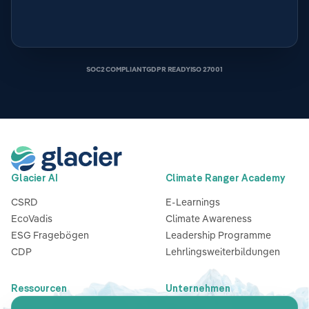
SOC2 COMPLIANT
GDPR READY
ISO 27001
Glacier AI
Climate Ranger Academy
CSRD
E-Learnings
EcoVadis
Climate Awareness
ESG Fragebögen
Leadership Programme
CDP
Lehrlingsweiterbildungen
Ressourcen
Unternehmen