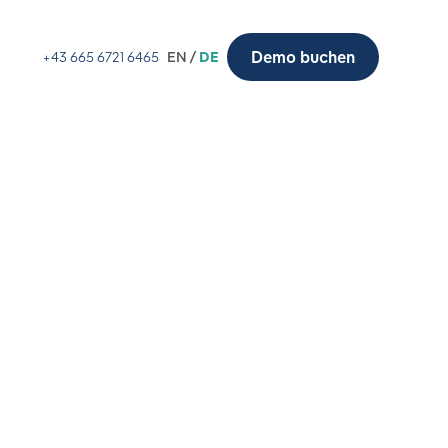
Demo buchen
+43 665 6721 6465
EN /
DE