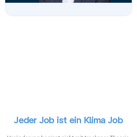
J
e
d
e
r
J
o
b
i
s
t
e
i
n
K
l
i
m
a
J
o
b