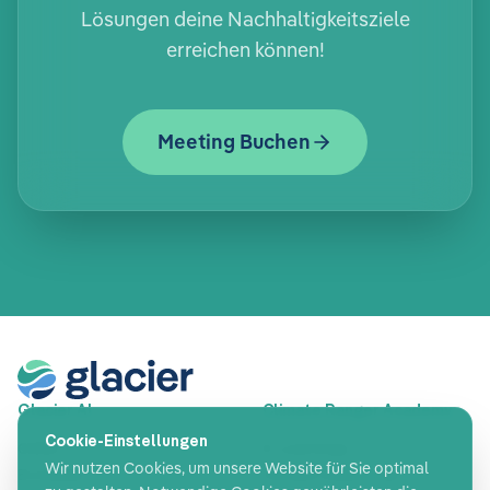
Lösungen deine Nachhaltigkeitsziele
erreichen können!
Meeting Buchen
Glacier AI
Climate Ranger Academy
Cookie-Einstellungen
CSRD
E-Learnings
Wir nutzen Cookies, um unsere Website für Sie optimal
EcoVadis
Climate Awareness