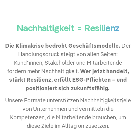
N
a
c
h
h
a
l
t
i
g
k
e
i
t
=
R
e
s
i
l
i
e
n
z
Die Klimakrise bedroht Geschäftsmodelle.
Der
Handlungsdruck steigt von allen Seiten:
Kund*innen, Stakeholder und Mitarbeitende
fordern mehr Nachhaltigkeit.
Wer jetzt handelt,
stärkt Resilienz, erfüllt ESG-Pflichten – und
positioniert sich zukunftsfähig.
Unsere Formate unterstützen Nachhaltigkeitsziele
von Unternehmen und vermitteln die
Kompetenzen, die Mitarbeitende brauchen, um
diese Ziele im Alltag umzusetzen.