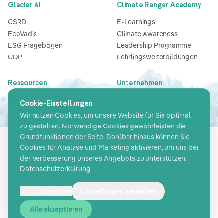
Glacier AI
Climate Ranger Academy
CSRD
E-Learnings
EcoVadis
Climate Awareness
ESG Fragebögen
Leadership Programme
CDP
Lehrlingsweiterbildungen
Ressourcen
Unternehmen
Blog
Über Uns
Cookie-Einstellungen
Guides & Checklisten
Partners
Wir nutzen Cookies, um unsere Website für Sie optimal
Webinare
Karriere
zu gestalten. Notwendige Cookies gewährleisten die
Case Studies
Kontakt
Grundfunktionen der Seite. Darüber hinaus können Sie
News
Cookies für Analyse und Marketing aktivieren, um uns bei
der Verbesserung unseres Angebots zu unterstützen.
Glossar
Datenschutzerklärung
Nur notwendige
Einstellungen verwalten
Cookie-Einstellungen
AGB
Datenschutz
Sicherheit
Impressum
Alle akzeptieren
©
2026
Glacier AI
. All rights reserved.