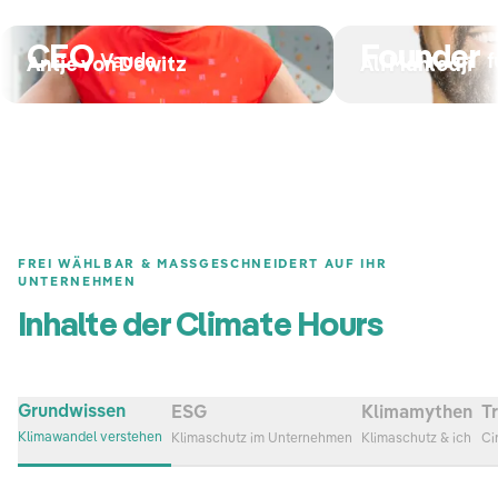
CEO
Founder
Vaude
f
Antje von Dewitz
Ali Mahlodji
FREI WÄHLBAR & MASSGESCHNEIDERT AUF IHR U
NTERNEHMEN
Inhalte der Climate Hours
Grundwissen
ESG
Klimamythen
T
Klimawandel verstehen
Klimaschutz im Unternehmen
Klimaschutz & ich
Ci