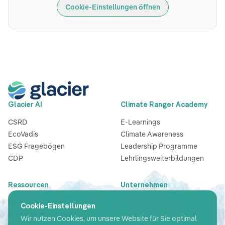
Cookie-Einstellungen öffnen
Glacier AI
Climate Ranger Academy
CSRD
E-Learnings
EcoVadis
Climate Awareness
ESG Fragebögen
Leadership Programme
CDP
Lehrlingsweiterbildungen
Ressourcen
Unternehmen
Blog
Über Uns
Cookie-Einstellungen
Guides & Checklisten
Partners
Wir nutzen Cookies, um unsere Website für Sie optimal