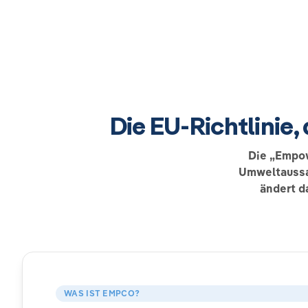
Die EU-Richtlinie
Die „Empow
Umweltaussag
ändert d
WAS IST EMPCO?