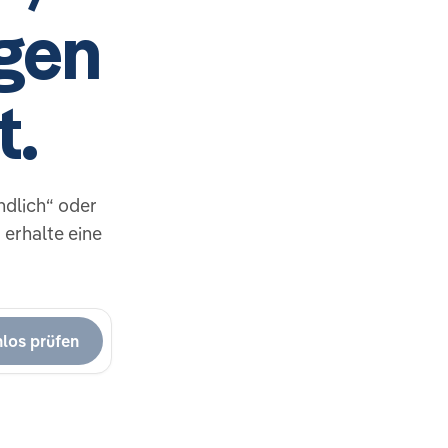
gen
t.
dlich“ oder
erhalte eine
nlos prüfen