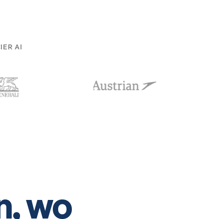
ER AI
n, wo