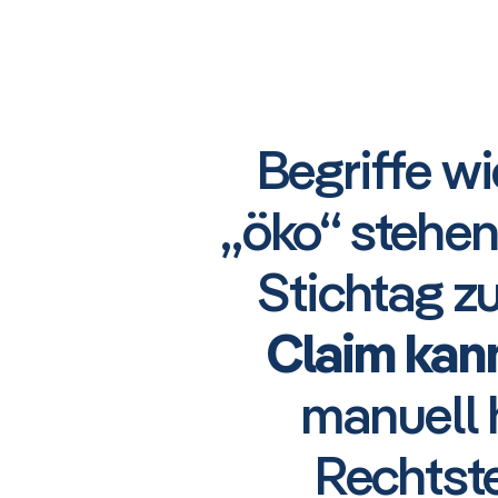
Begriffe wi
„öko“ stehen
Stichtag z
Claim kan
manuell 
Rechtste