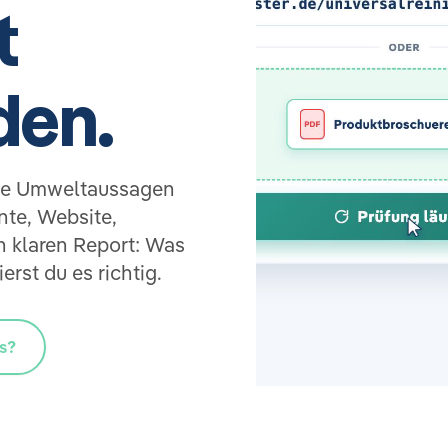
t
den.
ine Umweltaussagen
te, Website,
 klaren Report: Was
rst du es richtig.
s?