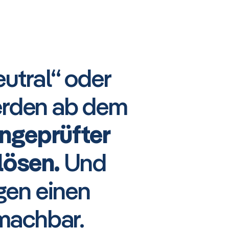
eutral“ oder
werden ab dem
ungeprüfter
lösen.
Und
gen einen
 machbar.