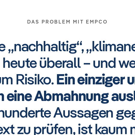
DAS PROBLEM MIT EMPCO
e „nachhaltig“, „kliman
 heute überall – und 
um Risiko.
Ein einziger 
n eine Abmahnung aus
hunderte Aussagen ge
xt zu prüfen, ist kaum