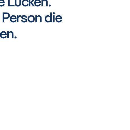
e Lücken.
 Person die
en.