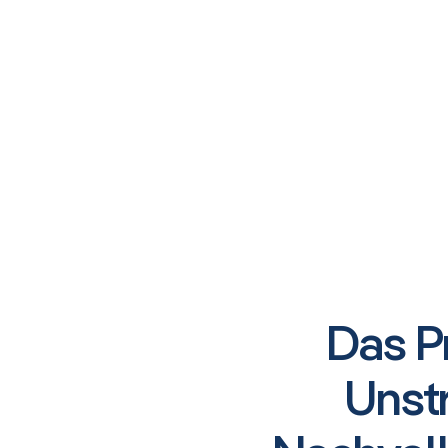
Das P
Unstr