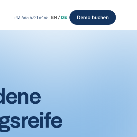
Demo buchen
+43 665 6721 6465
EN /
DE
dene
gsreife