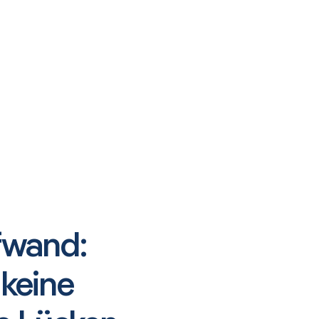
fwand:
 keine