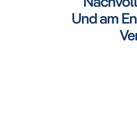
Nachvoll
Und am End
Ve