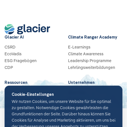
Glacier AI
Climate Ranger Academy
CSRD
E-Learnings
EcoVadis
Climate Awareness
ESG Fragebögen
Leadership Programme
CDP
Lehrlingsweiterbildungen
Ressourcen
Unternehmen
Blog
Über Uns
Cookie-Einstellungen
Guides & Checklisten
Partners
Wir nutzen Cookies, um unsere Website für Sie optimal
Webinare
Karriere
zu gestalten. Notwendige Cookies gewährleisten die
Case Studies
Kontakt
Grundfunktionen der Seite. Darüber hinaus können Sie
News
Cookies für Analyse und Marketing aktivieren, um uns bei
Glossar
der Verbesserung unseres Angebots zu unterstützen.