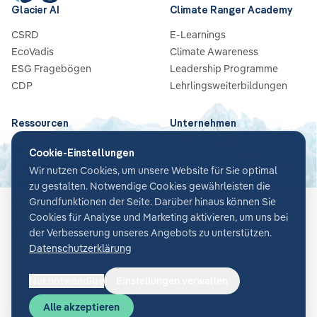
Glacier AI
Climate Ranger Academy
CSRD
E-Learnings
EcoVadis
Climate Awareness
ESG Fragebögen
Leadership Programme
CDP
Lehrlingsweiterbildungen
Ressourcen
Unternehmen
Blog
Über Uns
Cookie-Einstellungen
Guides & Checklisten
Partners
Wir nutzen Cookies, um unsere Website für Sie optimal
Webinare
Karriere
zu gestalten. Notwendige Cookies gewährleisten die
Case Studies
Kontakt
Grundfunktionen der Seite. Darüber hinaus können Sie
News
Cookies für Analyse und Marketing aktivieren, um uns bei
Glossar
der Verbesserung unseres Angebots zu unterstützen.
Datenschutzerklärung
Nur notwendige
Einstellungen verwalten
Cookie-Einstellungen
AGB
Datenschutz
Sicherheit
Impressum
Alle akzeptieren
©
2026
Glacier AI
. All rights reserved.