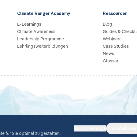
Climate Ranger Academy
Ressourcen
E-Learnings
Blog
Climate Awareness
Guides & Checkli
Leadership Programme
Webinare
Lehrlingsweiterbildungen
Case Studies
News
Glossar
Nur notwendige
Einstellunge
e für Sie optimal zu gestalten.