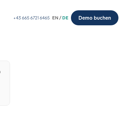
Demo buchen
+43 665 6721 6465
EN /
DE
n