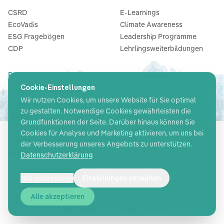
CSRD
E-Learnings
EcoVadis
Climate Awareness
ESG Fragebögen
Leadership Programme
CDP
Lehrlingsweiterbildungen
Ressourcen
Unternehmen
Cookie-Einstellungen
Blog
Über Uns
Wir nutzen Cookies, um unsere Website für Sie optimal
Guides & Checklisten
Partners
zu gestalten. Notwendige Cookies gewährleisten die
Webinare
Karriere
Grundfunktionen der Seite. Darüber hinaus können Sie
Case Studies
Kontakt
Cookies für Analyse und Marketing aktivieren, um uns bei
News
der Verbesserung unseres Angebots zu unterstützen.
Glossar
Datenschutzerklärung
Nur notwendige
Einstellungen verwalten
Alle akzeptieren
Cookie-Einstellungen
AGB
Datenschutz
Sicherheit
Impressum
©
2026
Glacier AI
. All rights reserved.