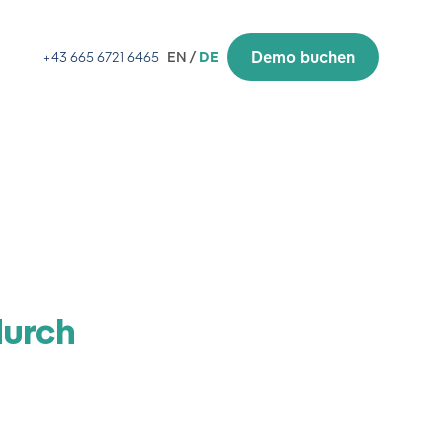
Demo buchen
+43 665 6721 6465
EN /
DE
durch