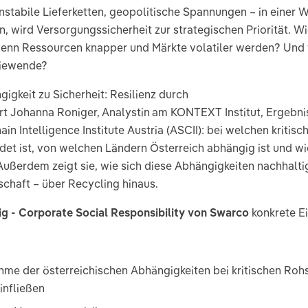
stabile Lieferketten, geopolitische Spannungen – in einer We
wird Versorgungssicherheit zur strategischen Priorität. Wie
enn Ressourcen knapper und Märkte volatiler werden? Und 
rgiewende?
igkeit zu Sicherheit: Resilienz durch
ert Johanna Roniger, Analystin am KONTEXT Institut, Ergebn
Intelligence Institute Austria (ASCII): bei welchen kritisc
et ist, von welchen Ländern Österreich abhängig ist und wi
ußerdem zeigt sie, wie sich diese Abhängigkeiten nachhalti
schaft – über Recycling hinaus.
ig - Corporate Social Responsibility von Swarco
konkrete Ei
e der österreichischen Abhängigkeiten bei kritischen Rohsto
infließen