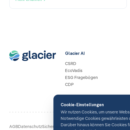
Glacier AI
CSRD
EcoVadis
ESG Fragebögen
CDP
Cookie-Einstellungen
Wir nutzen Cookies, um unsere Websit
Notwendige Cookies gewährleisten d
Darüber hinaus können Sie Cookies fü
Cookie-Einstellungen
AGB
Datenschutz
Sicherheit
Impressum