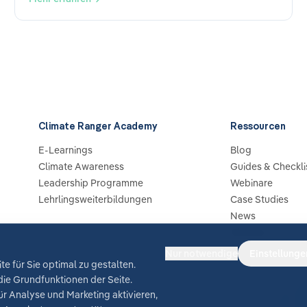
Climate Ranger Academy
Ressourcen
E-Learnings
Blog
Climate Awareness
Guides & Checkli
Leadership Programme
Webinare
Lehrlingsweiterbildungen
Case Studies
News
Glossar
Nur notwendige
Einstellunge
e für Sie optimal zu gestalten.
ie Grundfunktionen der Seite.
r Analyse und Marketing aktivieren,