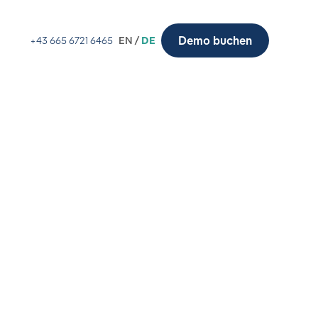
Demo buchen
+43 665 6721 6465
EN /
DE