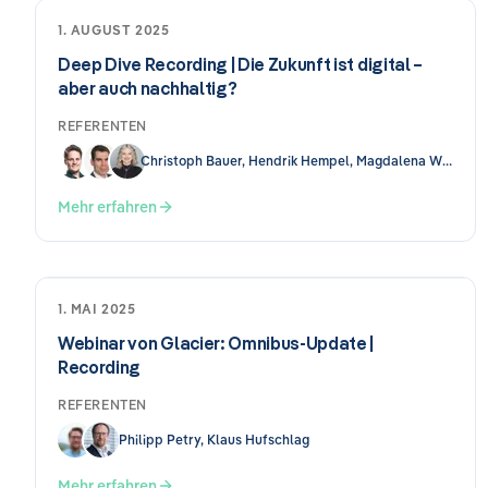
1. AUGUST 2025
Deep Dive Recording | Die Zukunft ist digital –
aber auch nachhaltig?
REFERENTEN
Christoph Bauer, Hendrik Hempel, Magdalena Wallis
Mehr erfahren
1. MAI 2025
Webinar von Glacier: Omnibus-Update |
Recording
REFERENTEN
Philipp Petry, Klaus Hufschlag
Mehr erfahren