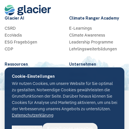
Glacier AI
Climate Ranger Academy
CSRD
E-Learnings
EcoVadis
Climate Awareness
ESG Fragebögen
Leadership Programme
CDP
Lehrlingsweiterbildungen
Ressourcen
Unternehmen
Blog
Über Uns
Cookie-Einstellungen
Guides & Checklisten
Partners
Wir nutzen Cookies, um unsere Website für Sie optimal
Webinare
Karriere
zu gestalten. Notwendige Cookies gewährleisten die
Case Studies
Kontakt
Grundfunktionen der Seite. Darüber hinaus können Sie
News
Cookies für Analyse und Marketing aktivieren, um uns bei
Glossar
der Verbesserung unseres Angebots zu unterstützen.
Datenschutzerklärung
Nur notwendige
Einstellungen verwalten