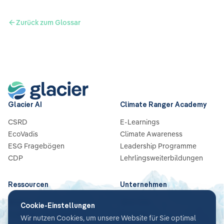
Zurück zum Glossar
Glacier AI
Climate Ranger Academy
CSRD
E-Learnings
EcoVadis
Climate Awareness
ESG Fragebögen
Leadership Programme
CDP
Lehrlingsweiterbildungen
Ressourcen
Unternehmen
Blog
Über Uns
Cookie-Einstellungen
Guides & Checklisten
Partners
Wir nutzen Cookies, um unsere Website für Sie optimal