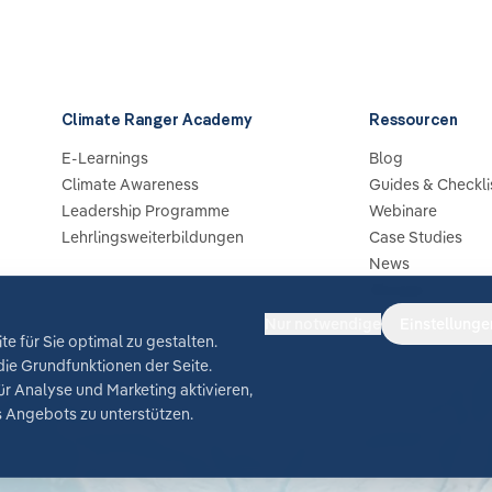
Climate Ranger Academy
Ressourcen
E-Learnings
Blog
Climate Awareness
Guides & Checkli
Leadership Programme
Webinare
Lehrlingsweiterbildungen
Case Studies
News
Glossar
Nur notwendige
Einstellunge
e für Sie optimal zu gestalten.
ie Grundfunktionen der Seite.
r Analyse und Marketing aktivieren,
 Angebots zu unterstützen.