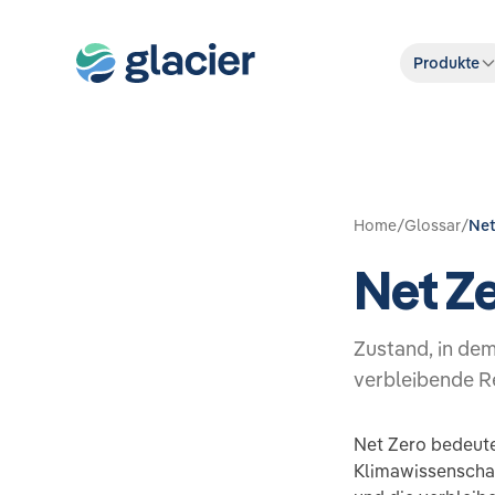
Produkte
Home
/
Glossar
/
Net
Net Z
Zustand, in de
verbleibende Re
Net Zero bedeute
Klimawissenschaf