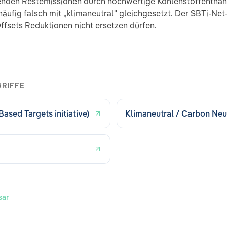
enden Restemissionen durch hochwertige Kohlenstoffentnah
 häufig falsch mit „klimaneutral" gleichgesetzt. Der SBTi-Ne
 Offsets Reduktionen nicht ersetzen dürfen.
RIFFE
ased Targets initiative)
Klimaneutral / Carbon Neu
sar