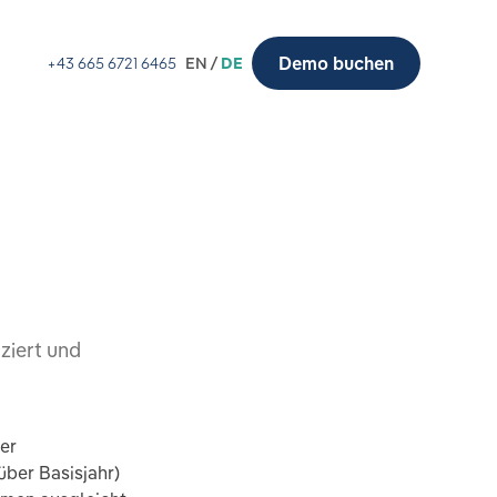
Demo buchen
+43 665 6721 6465
EN /
DE
ziert und
er
über Basisjahr)