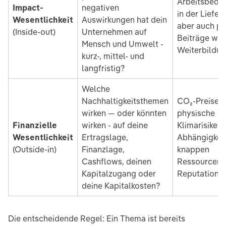
Arbeitsbedi
Impact-
negativen
in der Lieferk
Wesentlichkeit
Auswirkungen hat dein
aber auch po
(Inside-out)
Unternehmen auf
Beiträge wie
Mensch und Umwelt -
Weiterbildu
kurz-, mittel- und
langfristig?
Welche
Nachhaltigkeitsthemen
CO₂-Preise,
wirken — oder könnten
physische
Finanzielle
wirken - auf deine
Klimarisiken,
Wesentlichkeit
Ertragslage,
Abhängigkei
(Outside-in)
Finanzlage,
knappen
Cashflows, deinen
Ressourcen,
Kapitalzugang oder
Reputationsr
deine Kapitalkosten?
Die entscheidende Regel: Ein Thema ist bereits