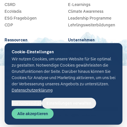
CSRD
E-Learnings
EcoVadis
Climate Awareness
ESG Fragebögen
Leadership Programme
CDP
Lehrlingsweiterbildungen
Ressourcen
Unternehmen
Blog
Über Uns
Cookie-Einstellungen
Guides & Checklisten
Partners
Wir nutzen Cookies, um unsere Website für Sie optimal
Webinare
Karriere
zu gestalten. Notwendige Cookies gewährleisten die
Case Studies
Kontakt
Grundfunktionen der Seite. Darüber hinaus können Sie
News
Cookies für Analyse und Marketing aktivieren, um uns bei
Glossar
der Verbesserung unseres Angebots zu unterstützen.
Datenschutzerklärung
Nur notwendige
Einstellungen verwalten
Cookie-Einstellungen
AGB
Datenschutz
Sicherheit
Impressum
Alle akzeptieren
©
2026
Glacier AI
. All rights reserved.